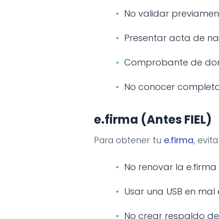
No validar previamen
Presentar acta de n
Comprobante de domic
No conocer complet
e.firma (Antes FIEL)
Para obtener tu
e.firma
, evit
No renovar la e.firma
Usar una USB en mal e
No crear respaldo de 